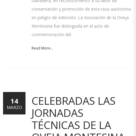
Ganadera, en reconocimiento a su labor de
conservación y promoción de esta raza autóctona
en peligro de extinción. La Asociación de la Oveja
Montesina fue distinguida en el acto de
conmemoración del
Read More...
CELEBRADAS LAS
14
MARZO
JORNADAS
TÉCNICAS DE LA