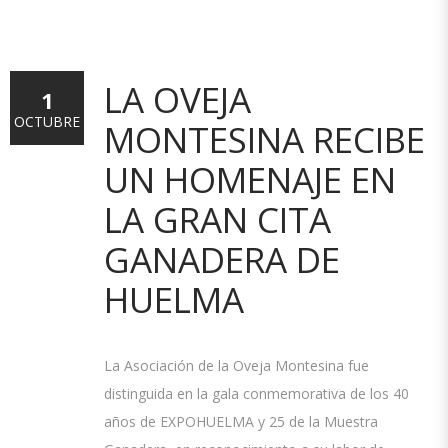
LA OVEJA
1
OCTUBRE
MONTESINA RECIBE
UN HOMENAJE EN
LA GRAN CITA
GANADERA DE
HUELMA
La Asociación de la Oveja Montesina fue
distinguida en la gala conmemorativa de los 40
años de EXPOHUELMA y 25 de la Muestra