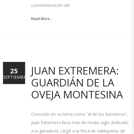
conmemoración del
Read More...
JUAN EXTREMERA:
25
SEPTIEMBRE
GUARDIÁN DE LA
OVEJA MONTESINA
Conocido en su tierra como “el de los Barrancos”,
Juan Extremera lleva más de medio siglo dedicado
a la ganadería. Llegó a la finca de Valdepeñas de