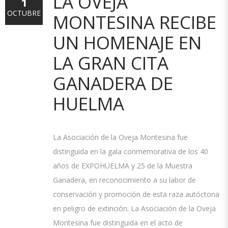
LA OVEJA
1
OCTUBRE
MONTESINA RECIBE
UN HOMENAJE EN
LA GRAN CITA
GANADERA DE
HUELMA
La Asociación de la Oveja Montesina fue
distinguida en la gala conmemorativa de los 40
años de EXPOHUELMA y 25 de la Muestra
Ganadera, en reconocimiento a su labor de
conservación y promoción de esta raza autóctona
en peligro de extinción. La Asociación de la Oveja
Montesina fue distinguida en el acto de