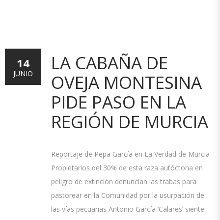
LA CABAÑA DE
14
JUNIO
OVEJA MONTESINA
PIDE PASO EN LA
REGIÓN DE MURCIA
Reportaje de Pepa García en La Verdad de Murcia
Propietarios del 30% de esta raza autóctona en
peligro de extinción denuncian las trabas para
pastorear en la Comunidad por la usurpación de
las vías pecuarias Antonio García ‘Calares’ siente