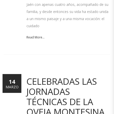
Jaén con apenas cuatro años, acompañado de su
familia, y desde entonces su vida ha estado unida
a un mismo paisaje y a una misma vocación: el
cuidado
Read More...
CELEBRADAS LAS
14
MARZO
JORNADAS
TÉCNICAS DE LA
OVEJA MONTESINA